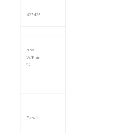
423426
GPS
W/Poin
t :
Ε-mail :