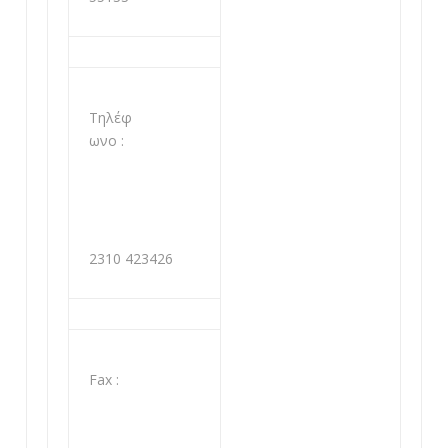
Τηλέφ
ωνο :
2310 423426
Fax :