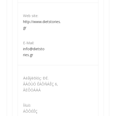
Web site:
http://www.dietstories.
gr
E-Mail:
info@dietsto
ries.gr
Äéåýèõíóç: ÐË.
ÂÁÓÙÓ ÊÁÔÑÁÊÇ 6,
ÃËÕÖÁÄÁ
Íïìüò:
ÁÔÔÉÊÇ