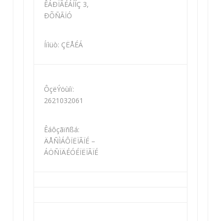
ÊÁÐÏÃÉÁÍÍÇ 3,
ÐÕÑÃÏÓ
Íïìüò: ÇËÅÉÁ
ÔçëÝöùíï:
2621032061
Êáôçãïñßá:
ÄÅÑÌÁÔÏËÏÃÏÉ –
ÁÖÑÏÄÉÓÉÏËÏÃÏÉ