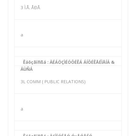
3 Ì.Å. ÅÐÅ
a
Êáôçãïñßá : ÄÉÁÖÇÌÉÓÔÉÊÁ ÁÍÔÉÊÅÉÌÅÍÁ &
ÄÙÑÁ
3L COMM ( PUBLIC RELATIONS)
a