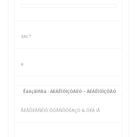
3ACT
a
Êáôçãïñßá : ÄÉÁÊÏÓÌÇÓÅÉÓ – ÄÉÁÊÏÓÌÇÔÅÓ
ÅËÅÕÈÅÑÉÏÓ ÔÓÅÑÔÓÉÄÇÓ & ÓÉÁ ÏÅ