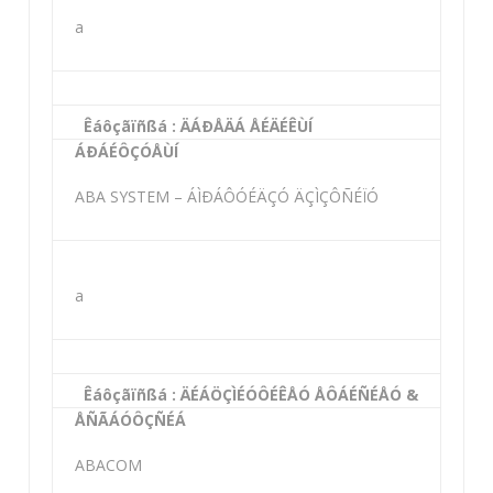
a
Êáôçãïñßá : ÄÁÐÅÄÁ ÅÉÄÉÊÙÍ
ÁÐÁÉÔÇÓÅÙÍ
ABA SYSTEM – ÁÌÐÁÔÓÉÄÇÓ ÄÇÌÇÔÑÉÏÓ
a
Êáôçãïñßá : ÄÉÁÖÇÌÉÓÔÉÊÅÓ ÅÔÁÉÑÉÅÓ &
ÅÑÃÁÓÔÇÑÉÁ
ABACOM