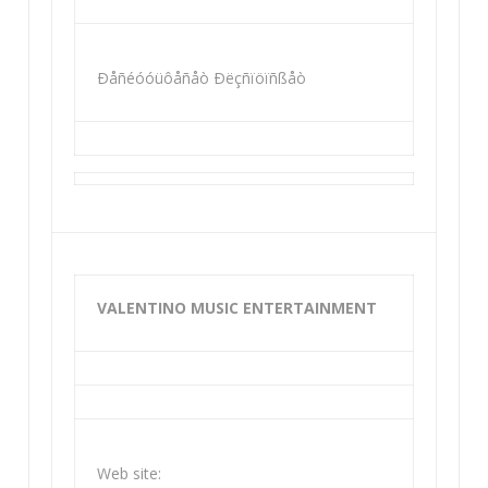
Ðåñéóóüôåñåò Ðëçñïöïñßåò
VALENTINO MUSIC ENTERTAINMENT
Web site: