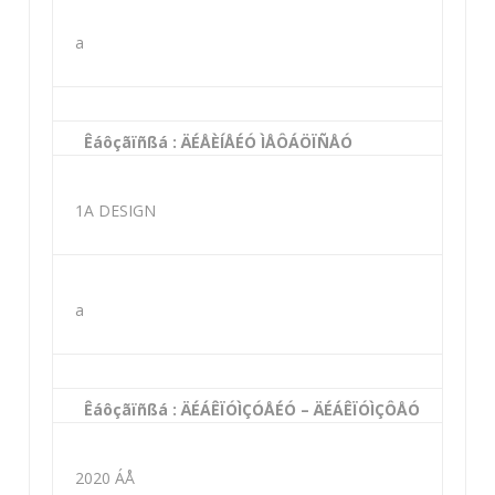
a
Êáôçãïñßá : ÄÉÅÈÍÅÉÓ ÌÅÔÁÖÏÑÅÓ
1A DESIGN
a
Êáôçãïñßá : ÄÉÁÊÏÓÌÇÓÅÉÓ – ÄÉÁÊÏÓÌÇÔÅÓ
2020 ÁÅ