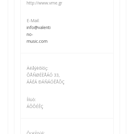
http://www.vme.gr
E-Mail:
info@valenti
no-
music.com
Äéåýèõíóç:
ÔÅÑØÉÈÅÁÓ 33,
ÁÃÉÁ ÐÁÑÁÓÊÅÕÇ
Íïìüò:
ÁÔÔÉÊÇ
ÔçëÝöùíï: