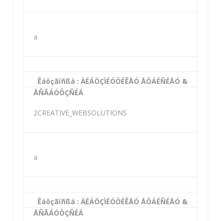
a
Êáôçãïñßá : ÄÉÁÖÇÌÉÓÔÉÊÅÓ ÅÔÁÉÑÉÅÓ &
ÅÑÃÁÓÔÇÑÉÁ
2CREATIVE_WEBSOLUTIONS
a
Êáôçãïñßá : ÄÉÁÖÇÌÉÓÔÉÊÅÓ ÅÔÁÉÑÉÅÓ &
ÅÑÃÁÓÔÇÑÉÁ