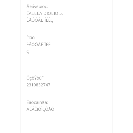
Äéåýèõíóç:
ÊÁËËÉÄÏÐÏÕËÏÕ 5,
ÈÅÓÓÁËÏÍÉÊÇ
Íïìüò:
ÈÅÓÓÁËÏÍÉÊ
Ç
ÔçëÝöùíï:
2310832747
Êáôçãïñßá:
ÄÉÁÊÏÓÌÇÔÅÓ