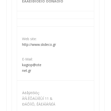
ÊÁÃÉÏÐÏÕËÏÓ ÓÔÑÁÔÏÓ
Web site:
http://www.skdeco.gr
E-Mail:
kagiop@ote
net.gr
Äéåýèõíóç:
ÃÑ.ÊÕÄÙÍÉÙÍ 11 &
ÐÁÔÌÏÕ, ÊÁËÁÌÁÑÉÁ