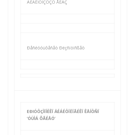
ÄÉÁÊÏÓÌÇÓÇÓ ÅÉÄÇ
Ðåñéóóüôåñåò Ðëçñïöïñßåò
EÐIÓÔÇÌÏÍÉÊÏ ÄÉÁÉÔÏËÏÃÉÊÏ ÊÅÍÔÑÏ
‘ÓÙÌÁ ÕÃÉÅÓ’