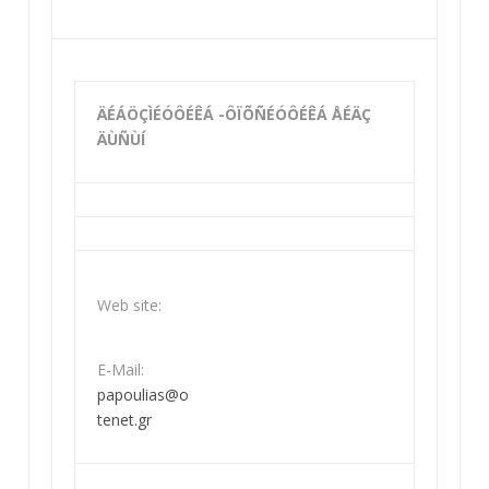
ÄÉÁÖÇÌÉÓÔÉÊÁ -ÔÏÕÑÉÓÔÉÊÁ ÅÉÄÇ
ÄÙÑÙÍ
Web site:
E-Mail:
papoulias@o
tenet.gr