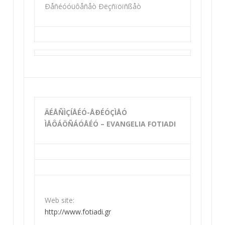
Ðåñéóóüôåñåò Ðëçñïöïñßåò
ÄÉÅÑÌÇÍÅÉÓ-ÅÐÉÓÇÌÅÓ
ÌÅÔÁÖÑÁÓÅÉÓ – EVANGELIA FOTIADI
Web site:
http://www.fotiadi.gr