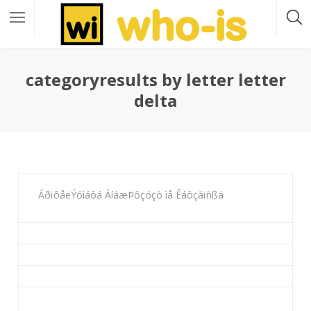
categoryresults by letter letter
delta
ÁðïôåëÝóìáôá ÁíáæÞôçóçò ìå Êáôçãïñßá