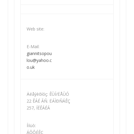
Web site:
E-Mail:
giannitsopou
lou@yahoo.c
o.uk
Äéåýèõíóç: ÊÙÍ/ËÅÙÓ
22 ÊÁÉ ÃÑ. ËÁÌÐÑÁÊÇ
257, ÍÉÊÁÉÁ
Íïìüò:
ÁÔÔÉÊÇ