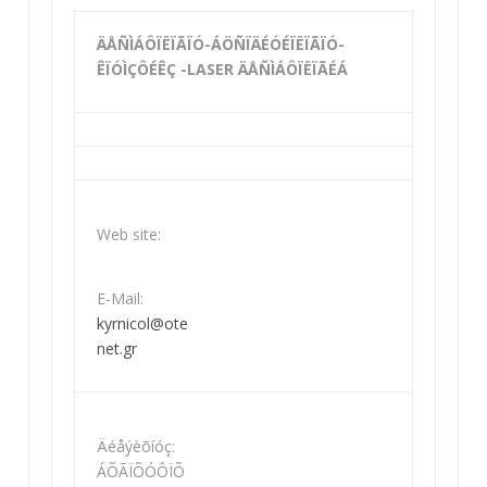
ÄÅÑÌÁÔÏËÏÃÏÓ-ÁÖÑÏÄÉÓÉÏËÏÃÏÓ-
ÊÏÓÌÇÔÉÊÇ -LASER ÄÅÑÌÁÔÏËÏÃÉÁ
Web site:
E-Mail:
kyrnicol@ote
net.gr
Äéåýèõíóç:
ÁÕÃÏÕÓÔÏÕ