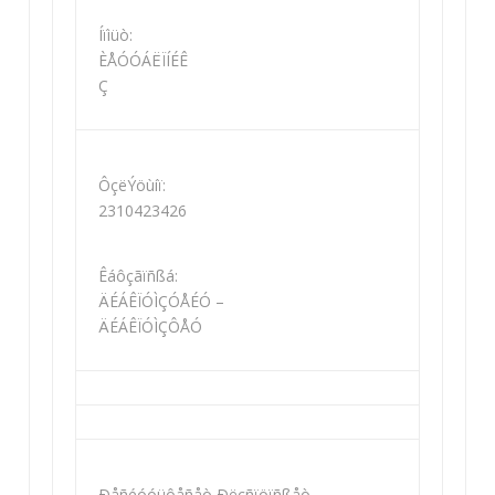
Íïìüò:
ÈÅÓÓÁËÏÍÉÊ
Ç
ÔçëÝöùíï:
2310423426
Êáôçãïñßá:
ÄÉÁÊÏÓÌÇÓÅÉÓ –
ÄÉÁÊÏÓÌÇÔÅÓ
Ðåñéóóüôåñåò Ðëçñïöïñßåò