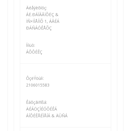
Äéåýèõíóç:
ÁË.ÐÁÍÁÃÏÕËÇ &
ÏÑ×ÏÌÅÍÏÕ 1, ÁÃÉÁ
ÐÁÑÁÓÊÅÕÇ
Íïìüò:
ÁÔÔÉÊÇ
ÔçëÝöùíï:
2106015583
Êáôçãïñßá:
ÄÉÁÖÇÌÉÓÔÉÊÁ
ÁÍÔÉÊÅÉÌÅÍÁ & ÄÙÑÁ