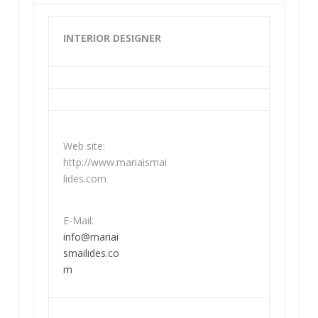
INTERIOR DESIGNER
Web site:
http://www.mariaismai
lides.com
E-Mail:
info@mariai
smailides.co
m