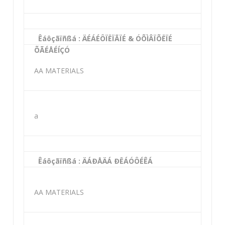
Êáôçãïñßá : ÄÉÁÉÔÏËÏÃÏÉ & ÓÕÌÂÏÕËÏÉ
ÕÃÉÅÉÍÇÓ
AA MATERIALS
a
Êáôçãïñßá : ÄÁÐÅÄÁ ÐËÁÓÔÉÊÁ
AA MATERIALS