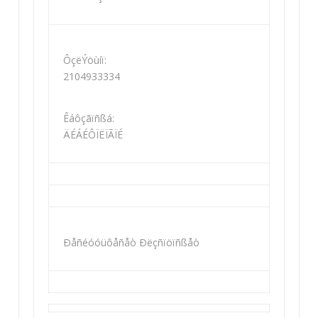
ÔçëÝöùíï:
2104933334
Êáôçãïñßá:
ÄÉÁÉÔÏËÏÃÏÉ
Ðåñéóóüôåñåò Ðëçñïöïñßåò