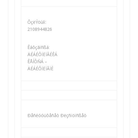
ÔçëÝöùíï:
2108944826
Êáôçãïñßá:
ÄÉÁÉÔÏËÏÃÉÊÁ
ÊÅÍÔÑÁ –
ÄÉÁÉÔÏËÏÃÏÉ
Ðåñéóóüôåñåò Ðëçñïöïñßåò