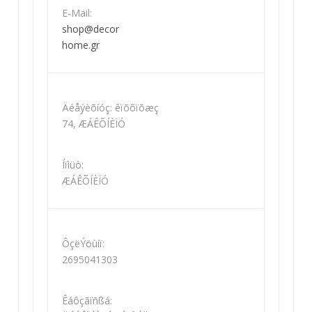
E-Mail:
shop@decor
home.gr
Äéåýèõíóç: êïõôïõæç
74, ÆÁÊÕÍÈÏÓ
Íïìüò:
ÆÁÊÕÍÈÏÓ
ÔçëÝöùíï:
2695041303
Êáôçãïñßá: