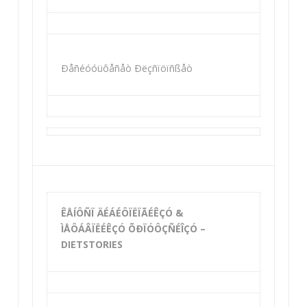
Ðåñéóóüôåñåò Ðëçñïöïñßåò
ÊÅÍÔÑÏ ÄÉÁÉÔÏËÏÃÉÊÇÓ &
ÌÅÔÁÂÏËÉÊÇÓ ÕÐÏÓÔÇÑÉÎÇÓ –
DIETSTORIES