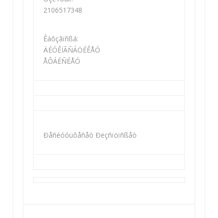
2106517348
Êáôçãïñßá:
ÄÉÓÊÏÃÑÁÖÉÊÅÓ
ÅÔÁÉÑÉÅÓ
Ðåñéóóüôåñåò Ðëçñïöïñßåò