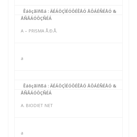
Êáôçãïñßá : ÄÉÁÖÇÌÉÓÔÉÊÅÓ ÅÔÁÉÑÉÅÓ &
ÅÑÃÁÓÔÇÑÉÁ
A – PRISMA Å.Ð.Å.
a
Êáôçãïñßá : ÄÉÁÖÇÌÉÓÔÉÊÅÓ ÅÔÁÉÑÉÅÓ &
ÅÑÃÁÓÔÇÑÉÁ
A. BIODIET NET
a