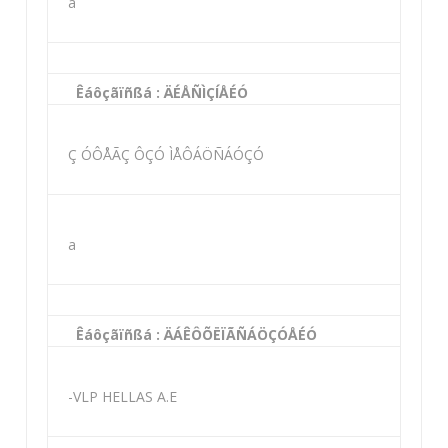
a
Êáôçãïñßá : ÄÉÅÑÌÇÍÅÉÓ
Ç ÓÔÅÃÇ ÔÇÓ ÌÅÔÁÖÑÁÓÇÓ
a
Êáôçãïñßá : ÄÁÊÔÕËÏÃÑÁÖÇÓÅÉÓ
-VLP HELLAS A.E