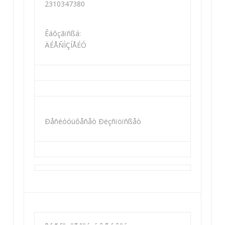
2310347380
Êáôçãïñßá:
ÄÉÅÑÌÇÍÅÉÓ
Ðåñéóóüôåñåò Ðëçñïöïñßåò