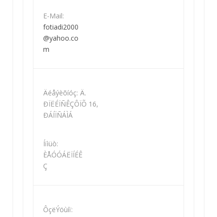
E-Mail:
fotiadi2000
@yahoo.co
m
Äéåýèõíóç: Ä.
ÐÏËÉÏÑÊÇÔÏÕ 16,
ÐÁÍÏÑÁÌÁ
Íïìüò:
ÈÅÓÓÁËÏÍÉÊ
Ç
ÔçëÝöùíï: