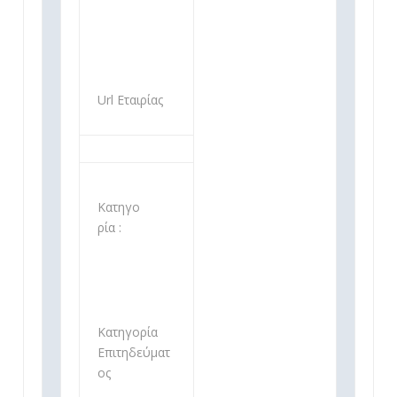
Url Εταιρίας
Κατηγο
ρία :
Κατηγορία
Επιτηδεύματ
ος