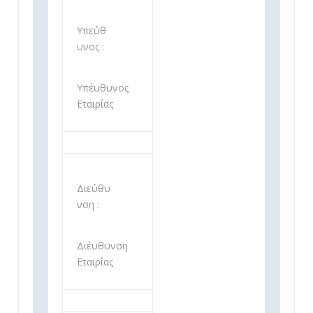
Υπεύθ
υνος :
Υπέυθυνος
Εταιρίας
Διεύθυ
νση :
Διέυθυνση
Εταιρίας