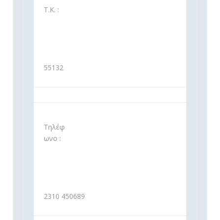
Τ.Κ. :
55132
Τηλέφ
ωνο :
2310 450689