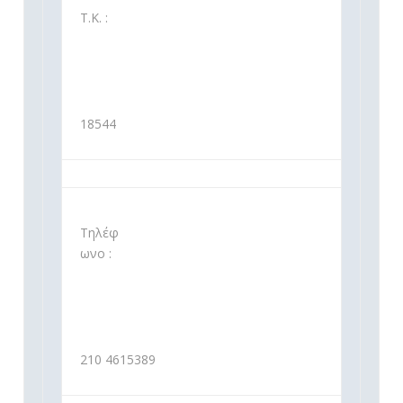
Τ.Κ. :
18544
Τηλέφ
ωνο :
210 4615389