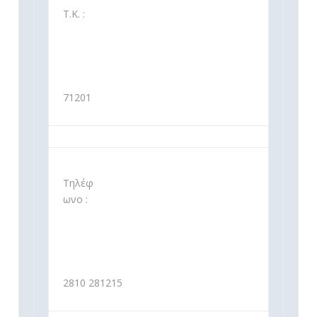
Τ.Κ. :
71201
Τηλέφ
ωνο :
2810 281215