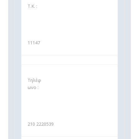
Τ.Κ. :
11147
Τηλέφ
ωνο :
210 2220539