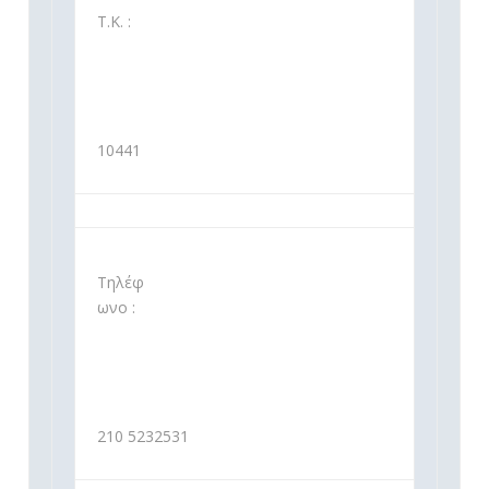
Τ.Κ. :
10441
Τηλέφ
ωνο :
210 5232531