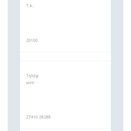
Τ.Κ. :
20100
Τηλέφ
ωνο :
27410 28288