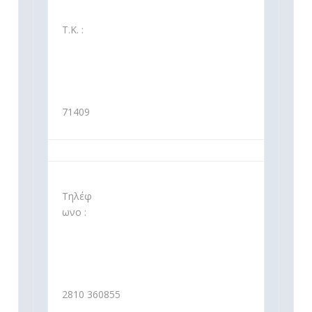
Τ.Κ. :
71409
Τηλέφ
ωνο :
2810 360855