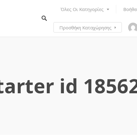
Όλες Οι Κατηγορίες
Βοήθε
Προσθήκη Καταχώρησης
tarter id 1856