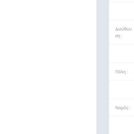
Διεύθυν
ση :
Πόλη :
Νομός :