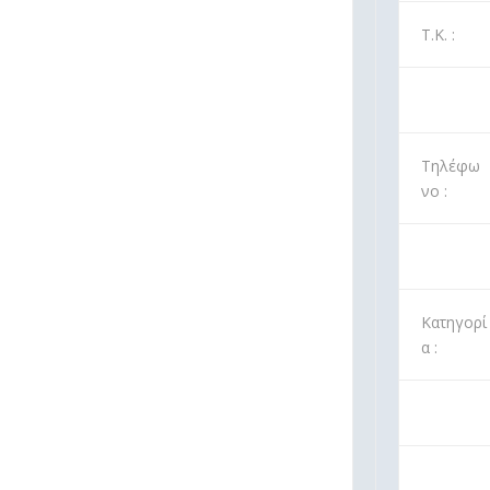
Τ.Κ. :
Τηλέφω
νο :
Κατηγορί
α :