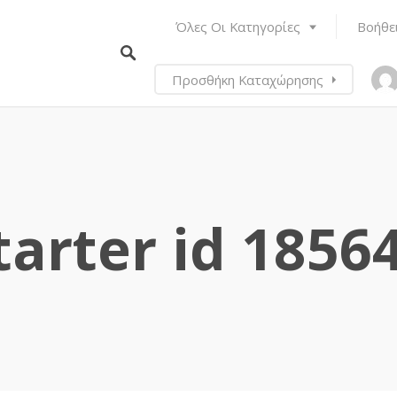
Όλες Οι Κατηγορίες
Βοήθε
Προσθήκη Καταχώρησης
tarter id 1856