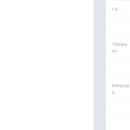
Τ.Κ. :
Τηλέφω
νο :
Κατηγορί
α :