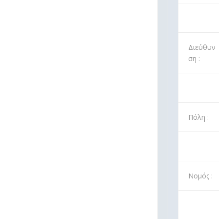
Διεύθυν
ση :
Πόλη :
Νομός :