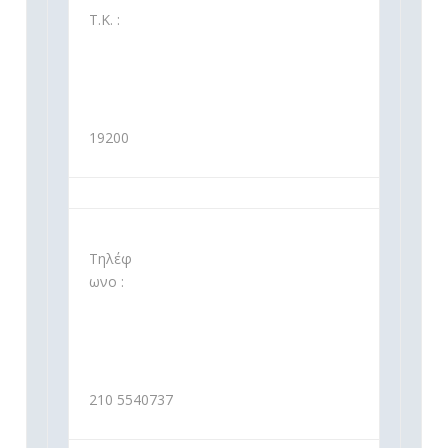
Τ.Κ. :
19200
Τηλέφ
ωνο :
210 5540737