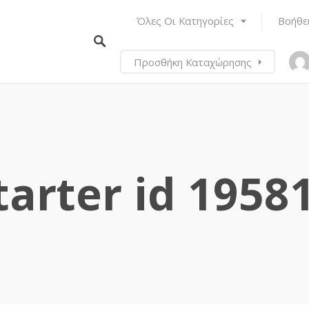
Όλες Οι Κατηγορίες
Βοήθε
Προσθήκη Καταχώρησης
tarter id 1958