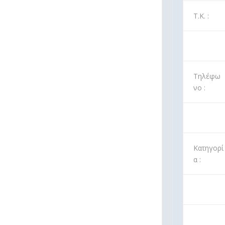
Τ.Κ. :
Τηλέφω
νο :
Κατηγορί
α :