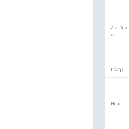
Διεύθυν
ση :
Πόλη :
Νομός :