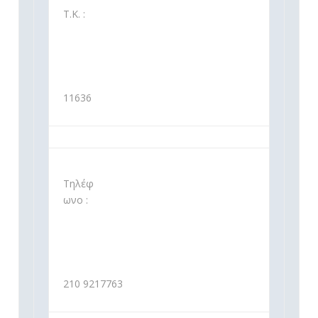
Τ.Κ. :
11636
Τηλέφ
ωνο :
210 9217763