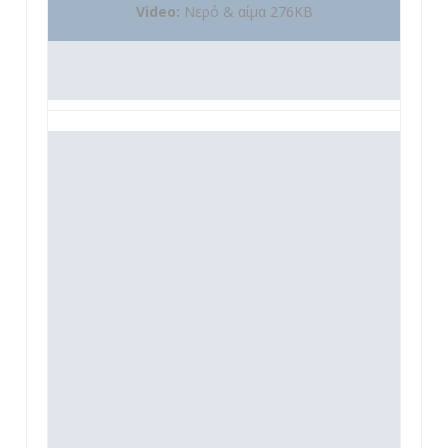
Video:
Νερό & αίμα 276KB