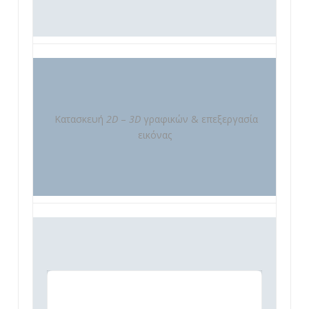
Κατασκευή
2D
–
3D
γραφικών & επεξεργασία
εικόνας