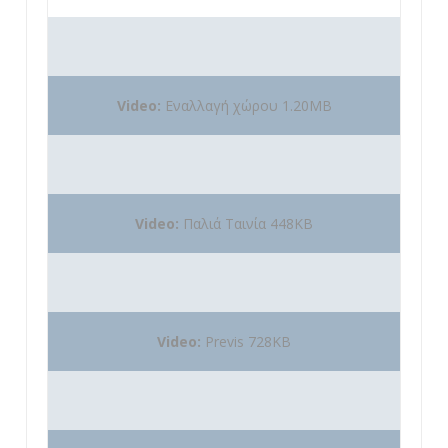
Video:
Εναλλαγή χώρου 1.20MB
Video:
Παλιά Ταινία 448KB
Video:
Previs 728KB