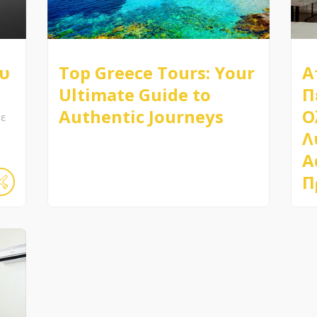
υ
Top Greece Tours: Your
Α
Ultimate Guide to
Π
Authentic Journeys
Ο
θε
Λ
A
Π