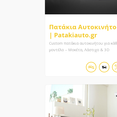
Πατάκια Αυτοκινήτο
| Patakiauto.gr
Custom πατάκια αυτοκινήτου για κά
μοντέλο – Μοκέτα, Λάστιχο & 3D