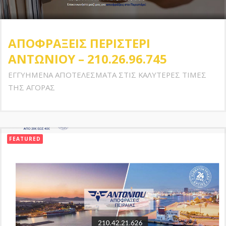
ΑΠΟΦΡΑΞΕΙΣ ΠΕΡΙΣΤΕΡΙ
ΑΝΤΩΝΙΟΥ – 210.26.96.745
ΕΓΓΥΗΜΕΝΑ ΑΠΟΤΕΛΕΣΜΑΤΑ ΣΤΙΣ ΚΑΛΥΤΕΡΕΣ ΤΙΜΕΣ
ΤΗΣ ΑΓΟΡΑΣ
FEATURED