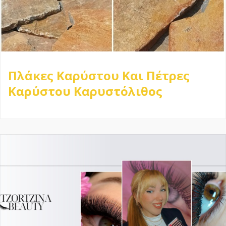
Πλάκες Καρύστου Και Πέτρες
Καρύστου Καρυστόλιθος