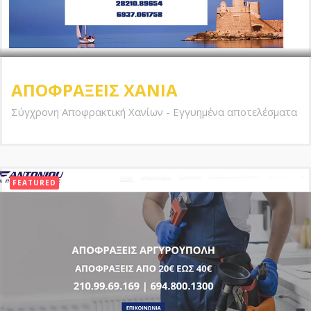
ΑΠΟΦΡΑΞΕΙΣ ΧΑΝΙΑ
Σύγχρονη Αποφρακτική Χανίων - Εγγυημένα αποτελέσματα
FEATURED