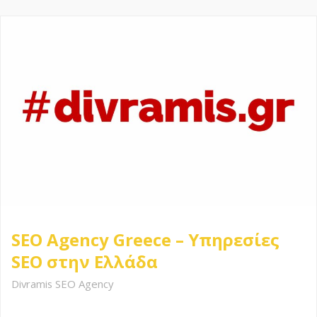
SEO Agency Greece – Υπηρεσίες
SEO στην Ελλάδα
Divramis SEO Agency