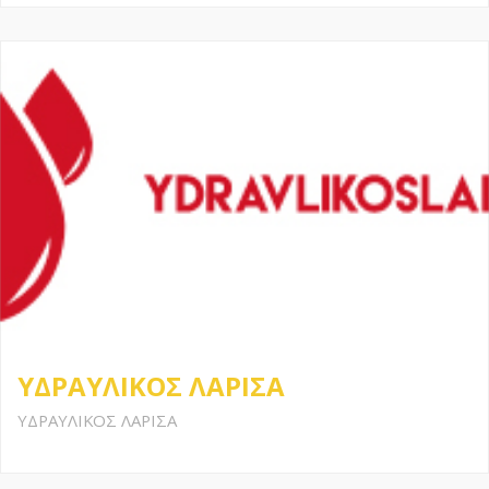
ΥΔΡΑΥΛΙΚΟΣ ΛΑΡΙΣΑ
ΥΔΡΑΥΛΙΚΟΣ ΛΑΡΙΣΑ