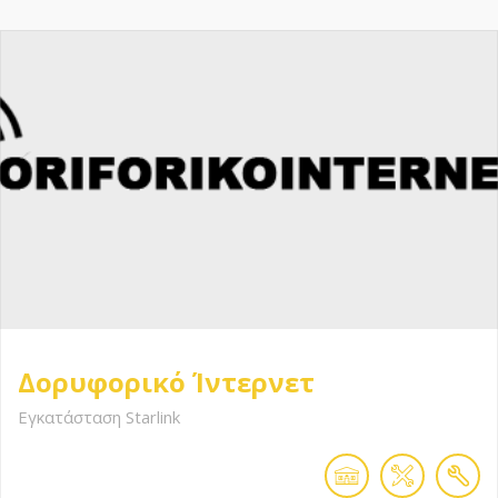
Δορυφορικό Ίντερνετ
Εγκατάσταση Starlink