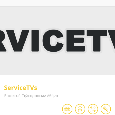
ServiceTVs
Επισκευή Τηλεοράσεων Αθήνα