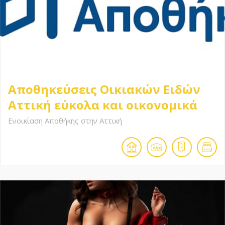
Αποθηκεύσεις Οικιακών Ειδών
Αττική εύκολα και οικονομικά
Ενοικίαση Αποθήκης στην Αττική