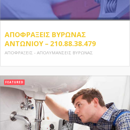
ΑΠΟΦΡΑΞΕΙΣ ΒΥΡΩΝΑΣ
ΑΝΤΩΝΙΟΥ – 210.88.38.479
ΑΠΟΦΡΑΞΕΙΣ - ΑΠΟΛΥΜΑΝΣΕΙΣ ΒΥΡΩΝΑΣ
FEATURED