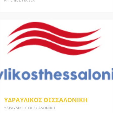
ΑΓΓΕΛΙΕΣ ΓΙΑ SEX
ΥΔΡΑΥΛΙΚΟΣ ΘΕΣΣΑΛΟΝΙΚΗ
ΥΔΡΑΥΛΙΚΟΣ ΘΕΣΣΑΛΟΝΙΚΗ