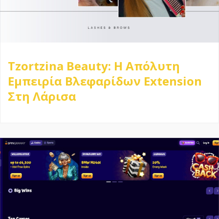
Tzortzina Beauty: Η Απόλυτη
Εμπειρία Βλεφαρίδων Extension
Στη Λάρισα