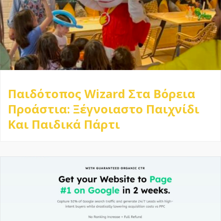
Παιδότοπος Wizard Στα Βόρεια
Προάστια: Ξέγνοιαστο Παιχνίδι
Και Παιδικά Πάρτι