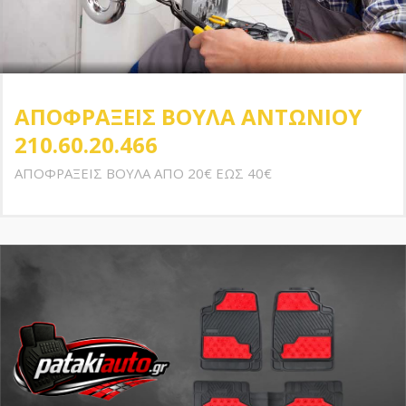
ΑΠΟΦΡΑΞΕΙΣ ΒΟΥΛΑ ΑΝΤΩΝΙΟΥ
210.60.20.466
ΑΠΟΦΡΑΞΕΙΣ ΒΟΥΛΑ ΑΠΟ 20€ ΕΩΣ 40€