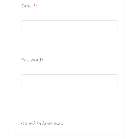
E-mail
*
:
Password
*
:
Óôïé÷åßá Åôáéñßáò