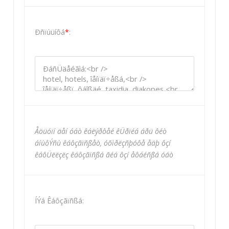
Ðñïúüíôá
*
:
Åöüóïí äåí óáò êáëýðôåé êÜðïéá áðü ôéò
áíùôÝñù êáôçãïñßåò, óõìðëçñþóôå åäþ ôçí
êáôÜëëçëç êáôçãïñßá ãéá ôçí åôáéñßá óáò
ÍÝá Êáôçãïñßá: