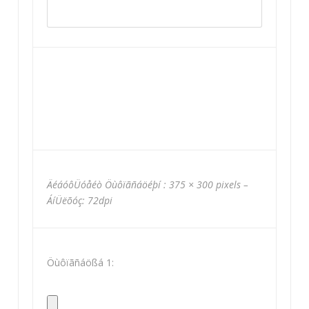
ÄéáóôÜóåéò Öùôïãñáöéþí : 375 × 300 pixels –
ÁíÜëõóç: 72dpi
Öùôïãñáößá 1: