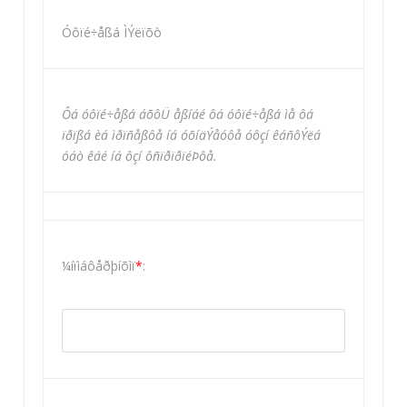
Óôïé÷åßá ÌÝëïõò
Ôá óôïé÷åßá áõôÜ åßíáé ôá óôïé÷åßá ìå ôá
ïðïßá èá ìðïñåßôå íá óõíäÝåóôå óôçí êáñôÝëá
óáò êáé íá ôçí ôñïðïðïéÞôå.
¼íïìáôåðþíõìï
*
: