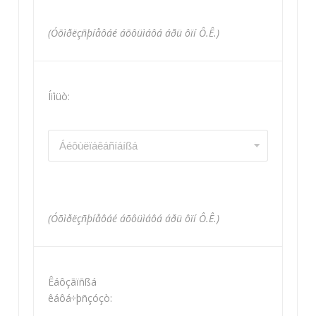
(Óõìðëçñþíåôáé áõôüìáôá áðü ôïí Ô.Ê.)
Íïìüò:
(Óõìðëçñþíåôáé áõôüìáôá áðü ôïí Ô.Ê.)
Êáôçãïñßá
êáôá÷þñçóçò: