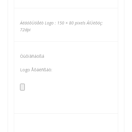
ÄéáóôÜóåéò Logo : 150 × 80 pixels ÁíÜëõóç:
72dpi
Öùôïãñáößá
Logo Åôáéñßáò: