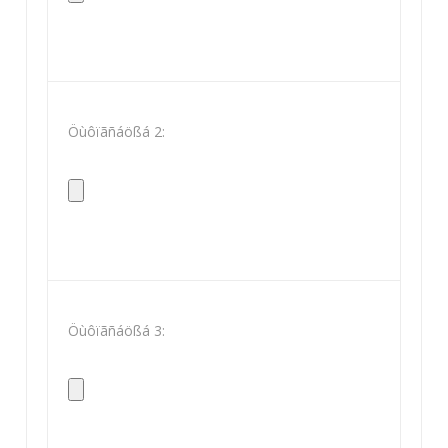
Öùôïãñáößá 2:
Öùôïãñáößá 3: