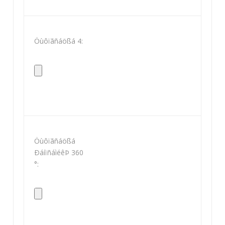
Öùôïãñáößá 4:
Öùôïãñáößá
ÐáíïñáìéêÞ 360
°: