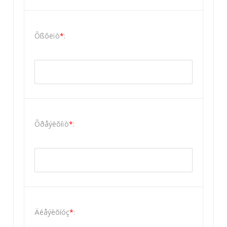
Ôßôëïò
*
:
Õðåýèõíïò
*
:
Äéåýèõíóç
*
: