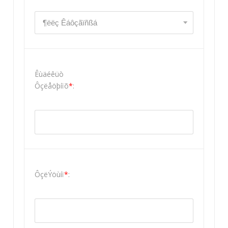
Êùäéêüò
Ôçëåöþíïõ
*
:
ÔçëÝöùíï
*
: