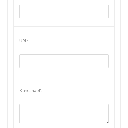
URL:
ÐåñéãñáöÞ: