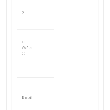
0
GPS
W/Poin
t :
Ε-mail :