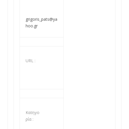
grigoris_pats@ya
hoo.gr
URL :
Κατηγο
ρία :