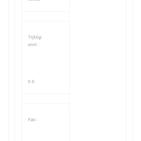
Τηλέφ
ωνο :
0 0
Fax :