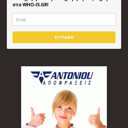
στο WHO-IS.GR!
ΕΓΓΡΑΦΗ