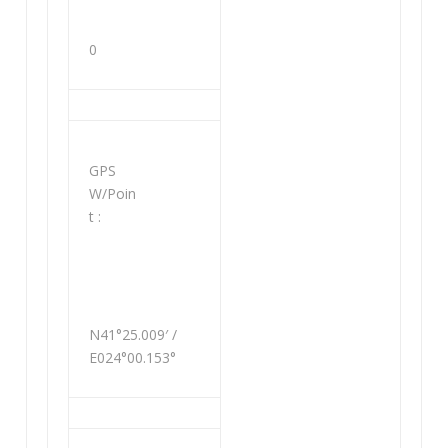
0
GPS
W/Poin
t :
N41°25.009′ /
E024°00.153°