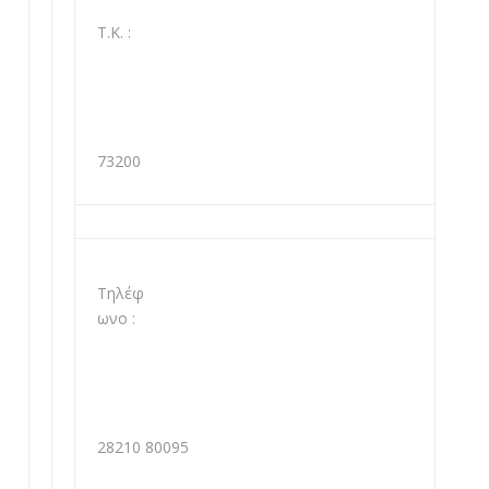
Τ.Κ. :
73200
Τηλέφ
ωνο :
28210 80095