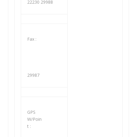
22230 29988
Fax :
29987
GPS
W/Poin
t :