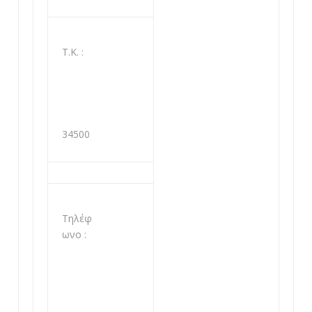
Τ.Κ. :
34500
Τηλέφ
ωνο :