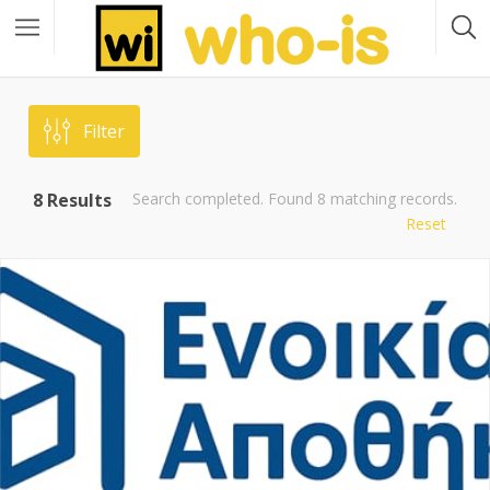
Filter
8
Results
Search completed. Found 8 matching records.
Reset