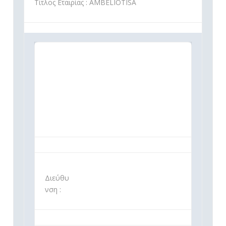
Τίτλος Εταιρίας : AMBELIOTISA
Διεύθυ
νση :