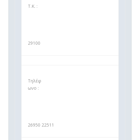
Τ.Κ. :
29100
Τηλέφ
ωνο :
26950 22511