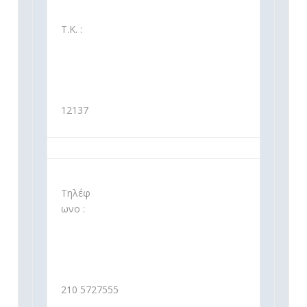
Τ.Κ. :
12137
Τηλέφ
ωνο :
210 5727555