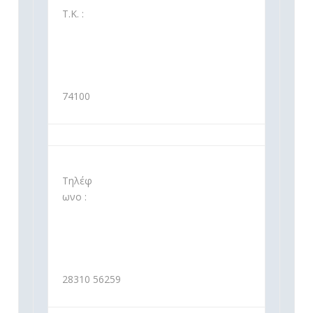
Τ.Κ. :
74100
Τηλέφ
ωνο :
28310 56259