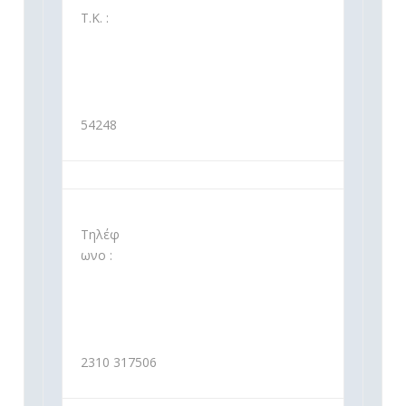
Τ.Κ. :
54248
Τηλέφ
ωνο :
2310 317506