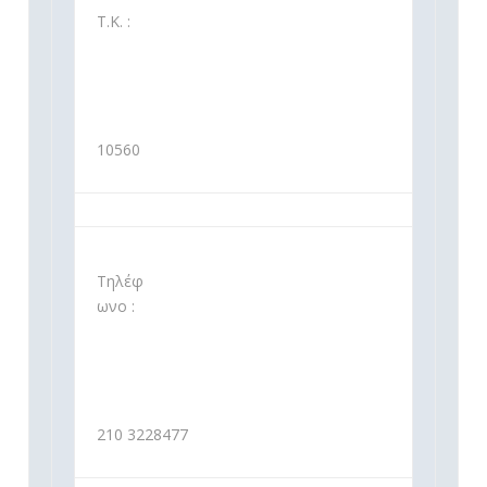
Τ.Κ. :
10560
Τηλέφ
ωνο :
210 3228477