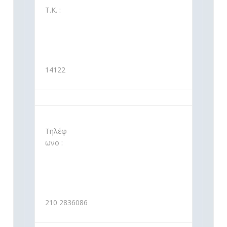
Τ.Κ. :
14122
Τηλέφ
ωνο :
210 2836086