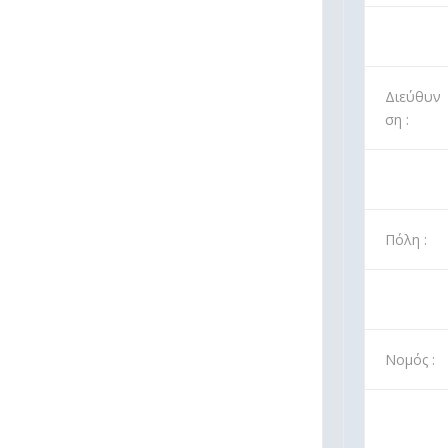
Διεύθυν
ση :
Πόλη :
Νομός :