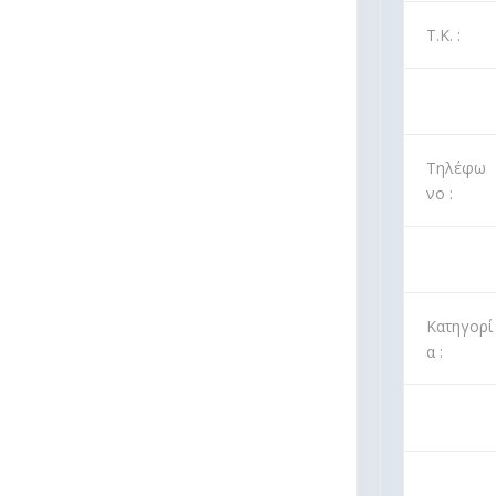
Τ.Κ. :
Τηλέφω
νο :
Κατηγορί
α :