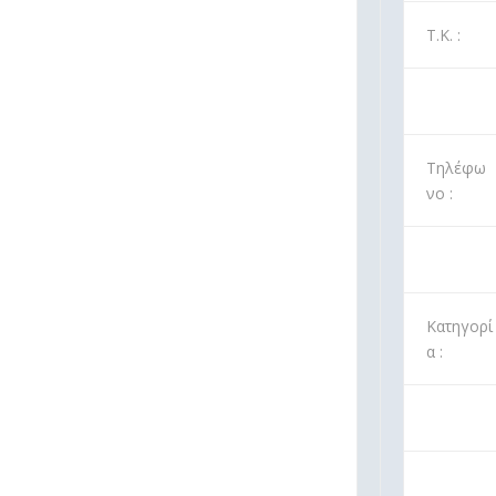
Τ.Κ. :
Τηλέφω
νο :
Κατηγορί
α :