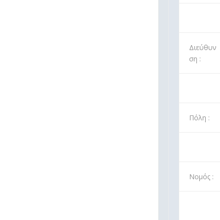
Διεύθυν
ση :
Πόλη :
Νομός :