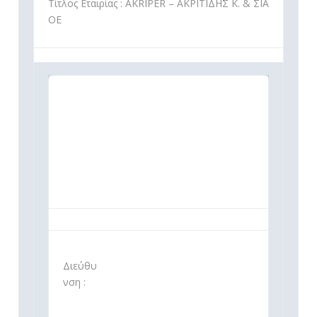
Τίτλος Εταιρίας : AKRIPER – ΑΚΡΙΤΙΔΗΣ K. & ΣΙΑ
ΟΕ
Διεύθυ
νση :