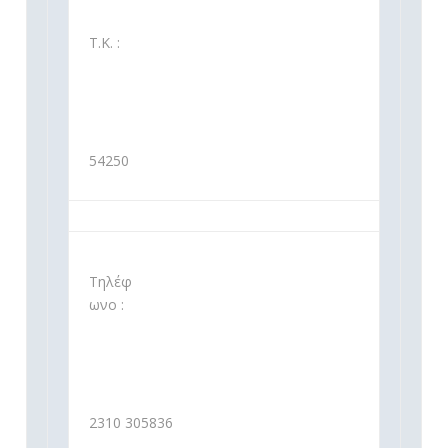
Τ.Κ. :
54250
Τηλέφ
ωνο :
2310 305836