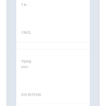
Τ.Κ. :
17672
Τηλέφ
ωνο :
210 9573100