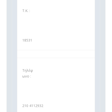
Τ.Κ. :
18531
Τηλέφ
ωνο :
210 4112932