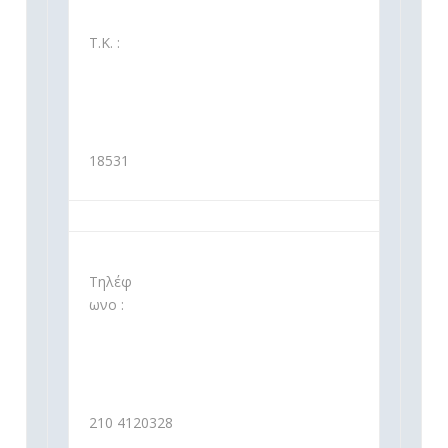
Τ.Κ. :
18531
Τηλέφ
ωνο :
210 4120328