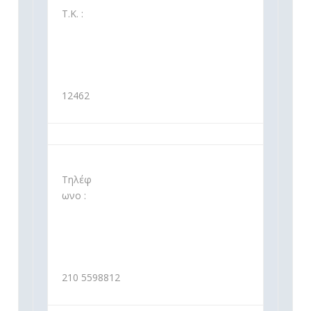
Τ.Κ. :
12462
Τηλέφ
ωνο :
210 5598812