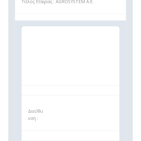
Τίτλος Εταιρίας : AGROSYSTEM Α.Ε.
Διεύθυ
νση :