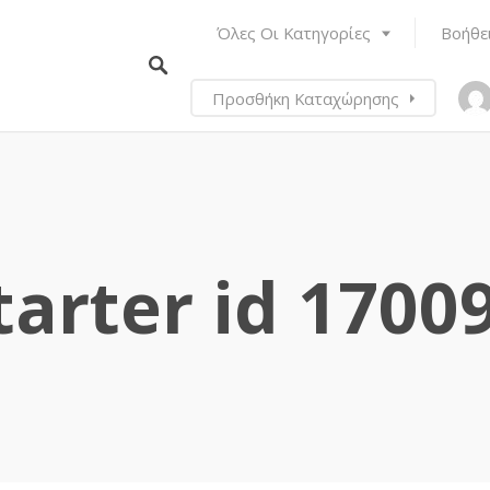
Όλες Οι Κατηγορίες
Βοήθε
Προσθήκη Καταχώρησης
tarter id 1700