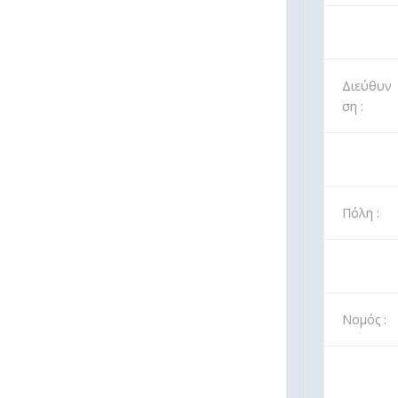
Διεύθυν
ση :
Πόλη :
Νομός :