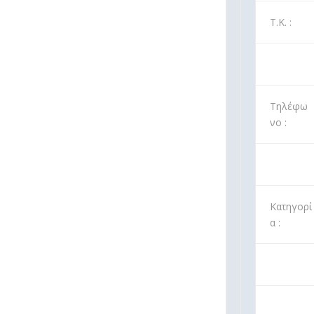
Τ.Κ. :
Τηλέφω
νο :
Κατηγορί
α :