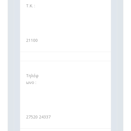
Τ.Κ. :
21100
Τηλέφ
ωνο :
27520 24337