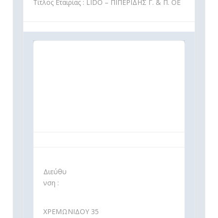
Τίτλος Εταιρίας : LIDO – ΠΙΠΕΡΙΔΗΣ Γ. & Π. ΟΕ
Διεύθυ
νση :
ΧΡΕΜΩΝΙΔΟΥ 35