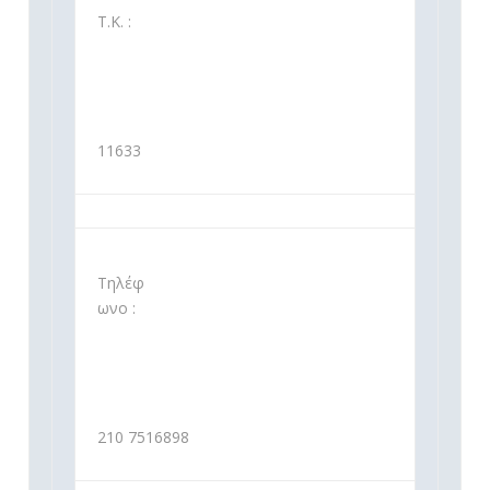
Τ.Κ. :
11633
Τηλέφ
ωνο :
210 7516898