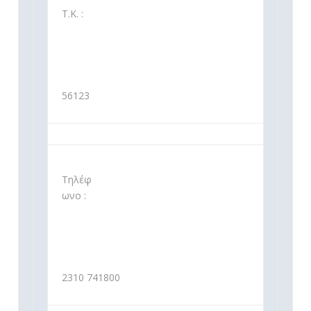
Τ.Κ. :
56123
Τηλέφ
ωνο :
2310 741800