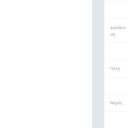
Διεύθυν
ση :
Πόλη :
Νομός :