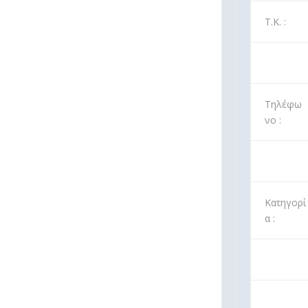
Τ.Κ. :
Τηλέφω
νο :
Κατηγορί
α :