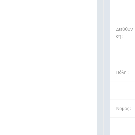
Διεύθυν
ση :
Πόλη :
Νομός :