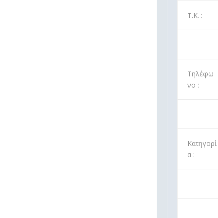
Τ.Κ. :
Τηλέφω
νο :
Κατηγορί
α :