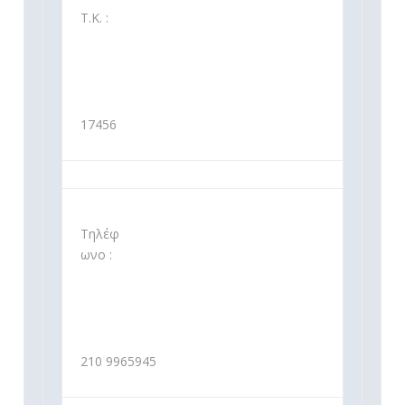
Τ.Κ. :
17456
Τηλέφ
ωνο :
210 9965945