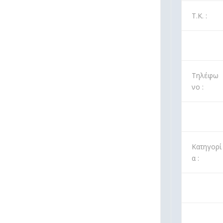
Τ.Κ. :
Τηλέφω
νο :
Κατηγορί
α :