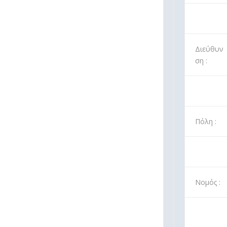
Διεύθυν
ση :
Πόλη :
Νομός :