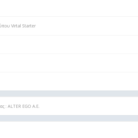
ου Virtal Starter
ίας : ALTER EGO Α.Ε.