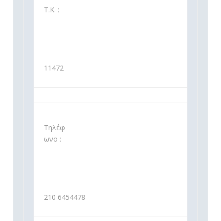
Τ.Κ. :
11472
Τηλέφ
ωνο :
210 6454478