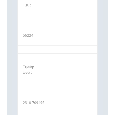
Τ.Κ. :
56224
Τηλέφ
ωνο :
2310 709496