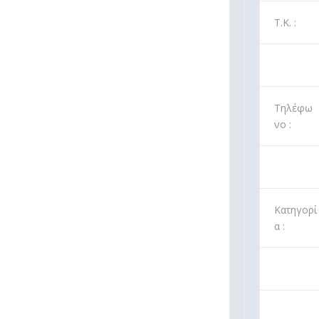
Τ.Κ. :
Τηλέφω
νο :
Κατηγορί
α :