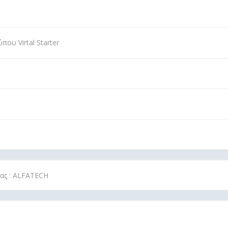
ου Virtal Starter
ίας : ALFATECH