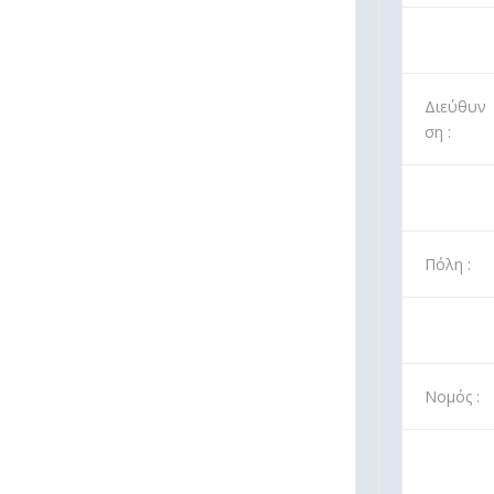
Διεύθυν
ση :
Πόλη :
Νομός :